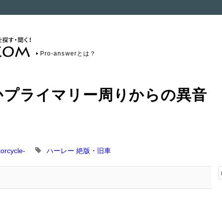
Pro-answerとは？
ションかプライマリー周りからの異
rcycle-
ハーレー
絶版・旧車