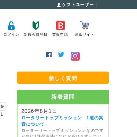
ゲストユーザー
ログイン
新規会員登録
業販申請
通販サイト
音
新しく質問
新着質問
2026年8月1日
1
ロータリートップミッション 1速の異
音について
ローターリートップミッションンなのです
が急に1速発進時になにかをひきずってい