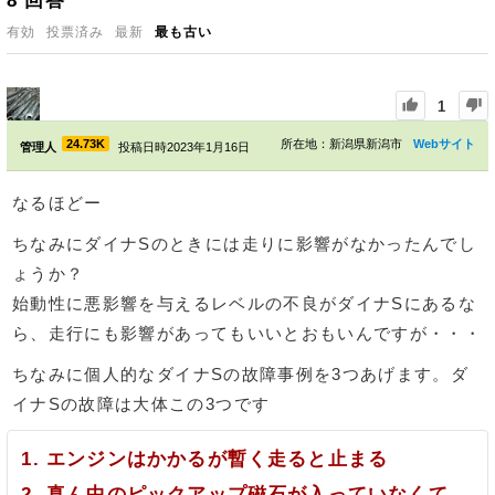
8
回答
有効
投票済み
最新
最も古い
1
24.73K
所在地：新潟県新潟市
Webサイト
管理人
投稿日時2023年1月16日
なるほどー
ちなみにダイナSのときには走りに影響がなかったんでし
ょうか？
始動性に悪影響を与えるレベルの不良がダイナSにあるな
ら、走行にも影響があってもいいとおもいんですが・・・
ちなみに個人的なダイナSの故障事例を3つあげます。ダ
イナSの故障は大体この3つです
エンジンはかかるが暫く走ると止まる
真ん中のピックアップ磁石が入っていなくて、