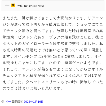
72
ピー
投稿日時2023年1月16日
またまた、謎が解けてきまして大変助かります。リアエン
ジンが逝って腰下周りから破片回収して、ショップにて全
てチェック済みと伺ってます。故障した時は燃焼室での異
常燃焼、ピストン穴あき、プラグの頭も飛びました。後は
タペットのガイドローラーも経年劣化で交換しました。私
も点火時期の問題だけでは無いとは思っていて深く同意し
ます。オイルポンプは2年前にs＆sに交換しまして、オイ
ル交換もこまめにしてましたので、綺麗だったようです。
それこそ、エンジンが熱をもつようになってからはオイル
チェックすると粘度が保たれてないように思えて月1で変
えてました。タペットスクリーンもその時に掃除していた
のでゴミ詰まりは無いと思います。
ピー
質問回答
2023年1月16日