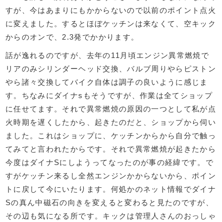
すが、今はあまりにもかからないので以前のポイント点火
に変えました。するとほぼケッチンは来なくて、空キック
からのオンで、2.3発でかかります。
話が逸れるのですが、去年の11月頃エンジン異常燃焼で
リアのみシリンダーヘッド交換、バルブ周りやらピストン
やら諸々交換してバイク自体は調子の良いように感じま
す。ちなみにダイナsもそうですが、作業は全てショップ
に任せてます。それで異常燃焼の原因の一つとして私が点
火時期を遅くしたから、起きたのだと、ショップから伺い
ました。これはショップに、ケッチンからから自分で触っ
てみてと言われたからです。それで異常燃焼が起きたから
今度はダイナSにしようってなったのが事の経緯です。で
すがケッチン来るし全然エンジンかからないから、ポイン
トに戻して今にいたります。何処かのネット情報でダイナ
Sの真ん中磁石の向きを変えると変わると見たのですが、
その辺も気になる所です。キックは管理人さんのおっしゃ