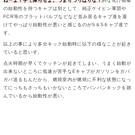
ねーよ？手で降ろせよ。つまりつっぱりな？
的な化け物級
の始動性を持つキャブは別として、純正ケイヒン軍団や
FCR等のフラットバルブなどなど並み居るキャブ達を退
けてやっぱり始動性が悪いと感じるのがS＆Sキャブ達で
す。
以上の事により多分キック始動時に以下の様なことが起き
ていると思いす。
点火時期が早くてケッチンが起きてしまい、うまく始動が
出来ないところに低速が苦手なEキャブがガソリンをガバ
ガバ送るもんだから、燃焼室内が燃焼に不利な状態になっ
てにっちもさっちもいかないところでバンバンキックを踏
んでいるから始動性が悪い。