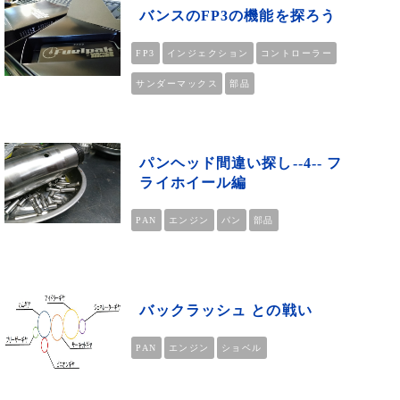
バンスのFP3の機能を探ろう
FP3
インジェクション
コントローラー
サンダーマックス
部品
パンヘッド間違い探し--4-- フ
ライホイール編
PAN
エンジン
パン
部品
バックラッシュ との戦い
PAN
エンジン
ショベル