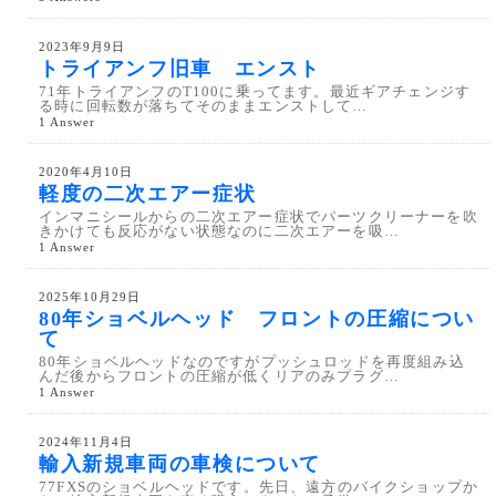
2023年9月9日
トライアンフ旧車 エンスト
71年トライアンフのT100に乗ってます。最近ギアチェンジす
る時に回転数が落ちてそのままエンストして…
1 Answer
2020年4月10日
軽度の二次エアー症状
インマニシールからの二次エアー症状でパーツクリーナーを吹
きかけても反応がない状態なのに二次エアーを吸…
1 Answer
2025年10月29日
80年ショベルヘッド フロントの圧縮につい
て
80年ショベルヘッドなのですがプッシュロッドを再度組み込
んだ後からフロントの圧縮が低くリアのみプラグ…
1 Answer
2024年11月4日
輸入新規車両の車検について
77FXSのショベルヘッドです。先日、遠方のバイクショップか