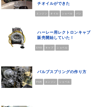
チオイルができた
エンジン
オイル
ショベル
パン
ハーレー用レクトロンキャブ
販売開始していた！
EVO
キャブ
ショベル
バルブスプリングの作り方
PAN
エンジン
ショベル