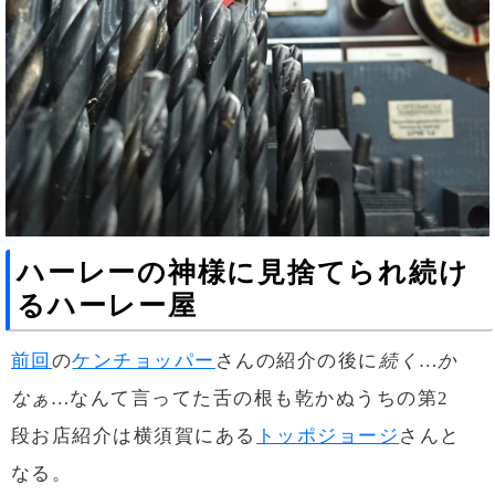
ハーレーの神様に見捨てられ続け
るハーレー屋
前回
の
ケンチョッパー
さんの紹介の後に
続く…か
なぁ…
なんて言ってた舌の根も乾かぬうちの第2
段お店紹介は横須賀にある
トッポジョージ
さんと
なる。