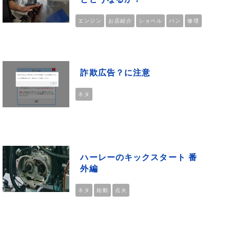
エンジン
お店紹介
ショベル
パン
修理
詐欺広告？に注意
ネタ
ハーレーのキックスタート 番
外編
ネタ
始動
点火