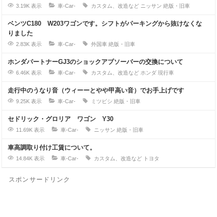
3.19K 表示
車-Car-
カスタム、改造など
ニッサン
絶版・旧車
ベンツC180 W203ワゴンです。シフトがパーキングから抜けなくな
りました
2.83K 表示
車-Car-
外国車
絶版・旧車
ホンダパートナーGJ3のショックアブソーバーの交換について
6.46K 表示
車-Car-
カスタム、改造など
ホンダ
現行車
走行中のうなり音（ウィーーとやや甲高い音）でお手上げです
9.25K 表示
車-Car-
ミツビシ
絶版・旧車
セドリック・グロリア ワゴン Y30
11.69K 表示
車-Car-
ニッサン
絶版・旧車
車高調取り付け工賃について。
14.84K 表示
車-Car-
カスタム、改造など
トヨタ
スポンサードリンク