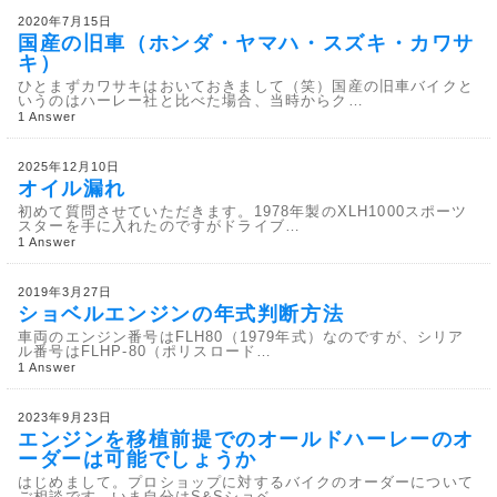
2020年7月15日
国産の旧車（ホンダ・ヤマハ・スズキ・カワサ
キ）
ひとまずカワサキはおいておきまして（笑）国産の旧車バイクと
いうのはハーレー社と比べた場合、当時からク…
1 Answer
2025年12月10日
オイル漏れ
初めて質問させていただきます。1978年製のXLH1000スポーツ
スターを手に入れたのですがドライブ…
1 Answer
2019年3月27日
ショベルエンジンの年式判断方法
車両のエンジン番号はFLH80（1979年式）なのですが、シリア
ル番号はFLHP-80（ポリスロード…
1 Answer
2023年9月23日
エンジンを移植前提でのオールドハーレーのオ
ーダーは可能でしょうか
はじめまして。プロショップに対するバイクのオーダーについて
ご相談です。いま自分はS&Sショベ…