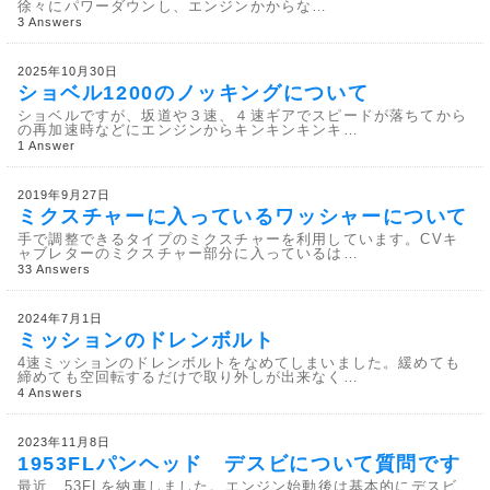
徐々にパワーダウンし、エンジンかからな…
3 Answers
2025年10月30日
ショベル1200のノッキングについて
ショベルですが、坂道や３速、４速ギアでスピードが落ちてから
の再加速時などにエンジンからキンキンキンキ…
1 Answer
2019年9月27日
ミクスチャーに入っているワッシャーについて
手で調整できるタイプのミクスチャーを利用しています。CVキ
ャブレターのミクスチャー部分に入っているは…
33 Answers
2024年7月1日
ミッションのドレンボルト
4速ミッションのドレンボルトをなめてしまいました。緩めても
締めても空回転するだけで取り外しが出来なく…
4 Answers
2023年11月8日
1953FLパンヘッド デスビについて質問です
最近、53FLを納車しました。エンジン始動後は基本的にデスビ