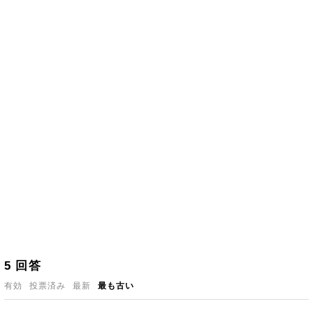
5
回答
有効
投票済み
最新
最も古い