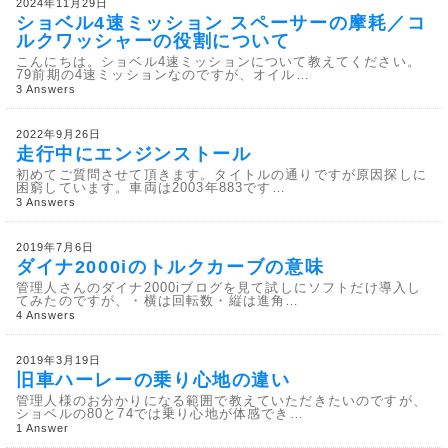
2024年11月29日
ショベル4速ミッション スペーサーの摩耗／コ
ルクワッシャーの役割について
こんにちは。ショベル4速ミッションについて教えてください。
79前期の4速ミッションなのですが、オイル…
3 Answers
2022年9月26日
走行中にエンジンストール
初めてご質問させて頂きます。タイトルの通りですが原因探しに
困窮しています。車両は2003年883です…
3 Answers
2019年7月6日
ダイナ2000iのトルクカーブの意味
管理人さんのダイナ2000iブログを見て試しにソフトだけ導入し
てみたのですが、・横は回転数・縦は進角…
4 Answers
2019年3月19日
旧車ハーレーの乗り心地の違い
管理人様のお分かりになる範囲で教えていただきたいのですが、
ショベルの80と74では乗り心地が体感でき…
1 Answer