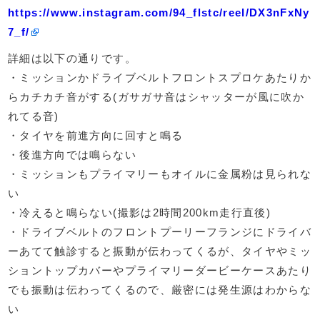
https://www.instagram.com/94_flstc/reel/DX3nFxNy
7_f/
詳細は以下の通りです。
・ミッションかドライブベルトフロントスプロケあたりか
らカチカチ音がする(ガサガサ音はシャッターが風に吹か
れてる音)
・タイヤを前進方向に回すと鳴る
・後進方向では鳴らない
・ミッションもプライマリーもオイルに金属粉は見られな
い
・冷えると鳴らない(撮影は2時間200km走行直後)
・ドライブベルトのフロントプーリーフランジにドライバ
ーあてて触診すると振動が伝わってくるが、タイヤやミッ
ショントップカバーやプライマリーダービーケースあたり
でも振動は伝わってくるので、厳密には発生源はわからな
い