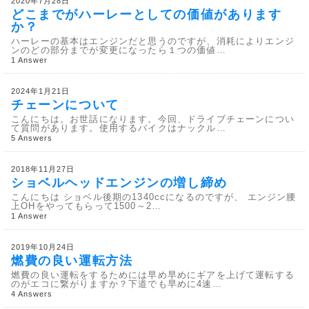
2020年7月28日
どこまでがハーレーとしての価値があります
か？
ハーレーの基本はエンジンだと思うのですが、消耗によりエンジ
ンのどの部分までが変更になったら１つの価値…
1 Answer
2024年1月21日
チェーンについて
こんにちは。お世話になります。今回、ドライブチェーンについ
て質問があります。使用するバイクはナックル…
5 Answers
2018年11月27日
ショベルヘッドエンジンの増し締め
こんにちは ショベル後期の1340ccになるのですが、 エンジン腰
上OHをやってもらって1500～2…
1 Answer
2019年10月24日
燃費の良い運転方法
燃費の良い運転をするためには早め早めにギアを上げて運転する
のがエコに繋がりますか？下道でも早めに4速…
4 Answers