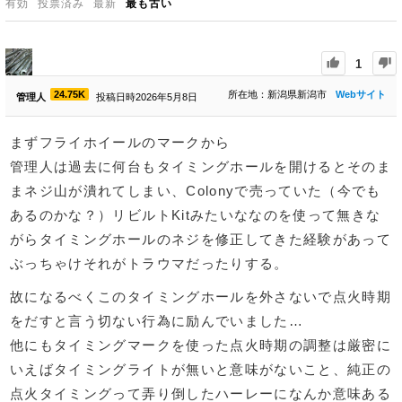
有効
投票済み
最新
最も古い
1
24.75K
所在地：新潟県新潟市
Webサイト
管理人
投稿日時2026年5月8日
まずフライホイールのマークから
管理人は過去に何台もタイミングホールを開けるとそのま
まネジ山が潰れてしまい、Colonyで売っていた（今でも
あるのかな？）リビルトKitみたいななのを使って無きな
がらタイミングホールのネジを修正してきた経験があって
ぶっちゃけそれがトラウマだったりする。
故になるべくこのタイミングホールを外さないで点火時期
をだすと言う切ない行為に励んでいました…
他にもタイミングマークを使った点火時期の調整は厳密に
いえばタイミングライトが無いと意味がないこと、純正の
点火タイミングって弄り倒したハーレーになんか意味ある