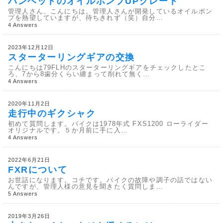
パンヘッドのオイルポンプUPグレード
管理人さん、こんにちは。管理人さんが開発しているオイルポン
プを熱望していますが、待ちきれず（笑）自分…
4 Answers
2023年12月12日
スターターリングギアの交換
こんにちは79FLHのスターターリングギアをチェックしたとこ
ろ、7から8歯分くらい纏まって削れて無く…
4 Answers
2020年11月2日
走行中のギクシャク
初めて質問します。バイクは1978年式 FXS1200 ローライダー
オリジナルです。５か月前に手に入…
4 Answers
2022年6月21日
FXRについて
お世話になります。コチです。バイクの故障や調子の話ではない
んですが、管理人様の意見を聞きたく質問しま…
5 Answers
2019年3月26日