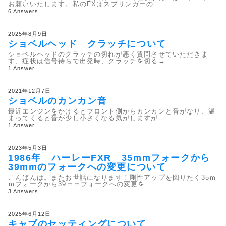
お願いいたします。私のFXはスプリンガーの…
6 Answers
2025年8月9日
ショベルヘッド クラッチについて
ショベルヘッドのクラッチの切れが悪く質問させていただきま
す、症状は信号待ちで出発時、クラッチを切る→…
1 Answer
2021年12月7日
ショベルのカンカン音
最近エンジンをかけるとフロント側からカンカンと音がなり、温
まってくると音が少し小さくなる気がしますが…
1 Answer
2023年5月3日
1986年 ハーレーFXR 35mmフォークから
39mmのフォークへの変更について
こんばんは。またお世話になります！剛性アップを図りたく35ｍ
ｍフォークから39ｍｍフォークへの変更を…
3 Answers
2025年6月12日
キャブのセッティングについて