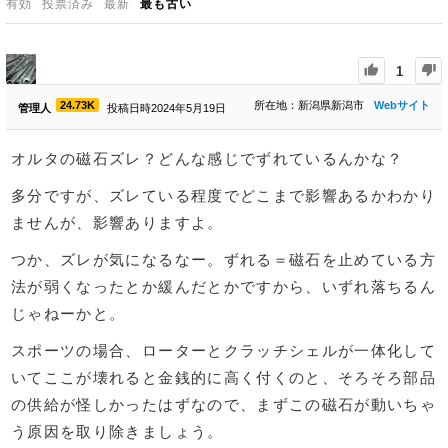
有効
投票済み
最新
最も古い
1
24.73K
所在地：新潟県新潟市
Webサイト
管理人
投稿日時2024年5月19日
オルタの磁石ズレ？どんな感じでずれているんかな？
多分ですが、ズレている程度でどこまで影響あるかわかり
ませんが、影響ありますよ。
つか、ズレが気になるなー。ずれる＝磁石を止めている方
法が弱くなったとか緩んだとかですから、いずれ落ちるん
じゃねーかと。
スポーツの場合、ローターとクラッチシェルが一体化して
いてここが壊れると金銭的に高く付くのと、そろそろ部品
の供給が怪しかったはずなので、まずこの磁石が動いちゃ
う原因を取り除きましょう。