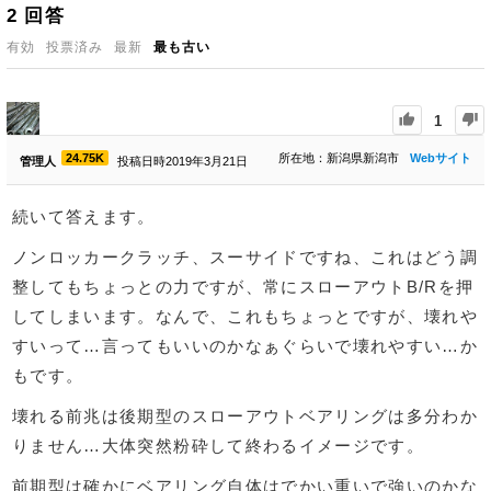
2
回答
有効
投票済み
最新
最も古い
1
24.75K
所在地：新潟県新潟市
Webサイト
管理人
投稿日時2019年3月21日
続いて答えます。
ノンロッカークラッチ、スーサイドですね、これはどう調
整してもちょっとの力ですが、常にスローアウトB/Rを押
してしまいます。なんで、これもちょっとですが、壊れや
すいって…言ってもいいのかなぁぐらいで壊れやすい…か
もです。
壊れる前兆は後期型のスローアウトベアリングは多分わか
りません…大体突然粉砕して終わるイメージです。
前期型は確かにベアリング自体はでかい重いで強いのかな