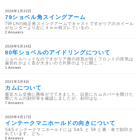
2026年1月22日
79ショベル角スイングアーム
79FLHの純正角スイングアームでキャストですがリアのホイール
がセンターより左に４ｍｍ弱ズレているの…
2 Answers
2026年5月14日
80年ショベルのアイドリングについて
ショベルヘッドなのですがリア側の排気が弱くフロントの排気は
歯切れがよく音が大きいので片肺のように聞こ…
1 Answer
2021年3月4日
カムについて
最近カム交換に興味がでてきました。以前にカムカバーを開けた
際にカムの刻印等を確認しましたが、刻印はな…
7 Answers
2020年4月17日
インテークマニホールドの向きについて
S&Sインテークマニホールドには S&S と 58 と裏・表で刻印さ
れています。どち…
5 Answers