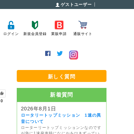
ゲストユーザー
ログイン
新規会員登録
業販申請
通販サイト
新しく質問
新着質問
0
2026年8月1日
ロータリートップミッション 1速の異
音について
ローターリートップミッションンなのです
が急に1速発進時になにかをひきずってい