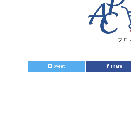
プロ
tweet
share