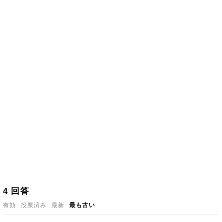
4
回答
有効
投票済み
最新
最も古い