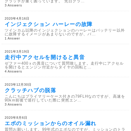
クラッチが重く困っています。 先日クラ…
3 Answers
2020年4月16日
インジェクション ハーレーの故障
ツインカム以降のインジェクションのハーレーはバッテリー以外
に故障するイメージがあまりないのですが、バ…
1 Answer
2021年3月19日
走行中アクセルを開けると異音
ゼファー400ｘの異音について質問致します。走行中にアクセル
を開けるとエンジン付近からタイヤの回転と…
4 Answers
2023年12月30日
クラッチハブの脱落
こんにちはプライマリーケース付きの79FLHなのですが、高速を
90km前後で巡行していた際に突然エン…
3 Answers
2020年8月6日
エボのミッションからのオイル漏れ
質問お願いします。99年式のエボなのですが、ミッションのトラ