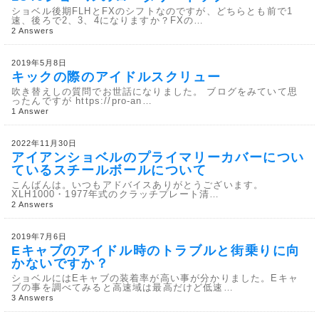
ショベル後期FLHとFXのシフトなのですが、どちらとも前で1
速、後ろで2、3、4になりますか？FXの…
2 Answers
2019年5月8日
キックの際のアイドルスクリュー
吹き替えしの質問でお世話になりました。 ブログをみていて思
ったんですが https://pro-an…
1 Answer
2022年11月30日
アイアンショベルのプライマリーカバーについ
ているスチールボールについて
こんばんは。いつもアドバイスありがとうございます。
XLH1000・1977年式のクラッチプレート清…
2 Answers
2019年7月6日
Eキャブのアイドル時のトラブルと街乗りに向
かないですか？
ショベルにはEキャブの装着率が高い事が分かりました。Eキャ
ブの事を調べてみると高速域は最高だけど低速…
3 Answers