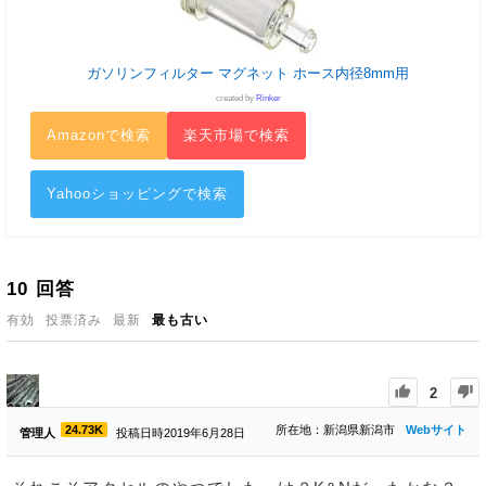
ガソリンフィルター マグネット ホース内径8mm用
created by
Rinker
Amazonで検索
楽天市場で検索
Yahooショッピングで検索
10
回答
有効
投票済み
最新
最も古い
2
24.73K
所在地：新潟県新潟市
Webサイト
管理人
投稿日時2019年6月28日