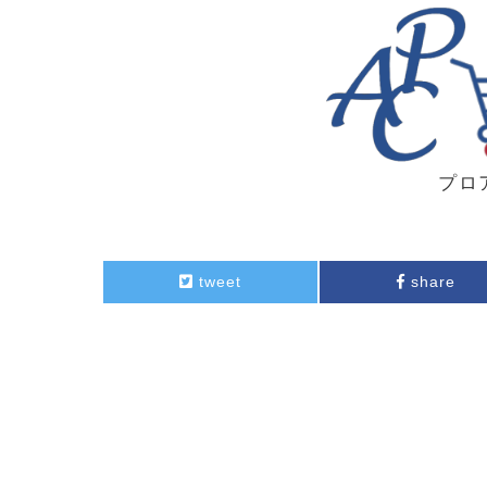
プロ
tweet
share