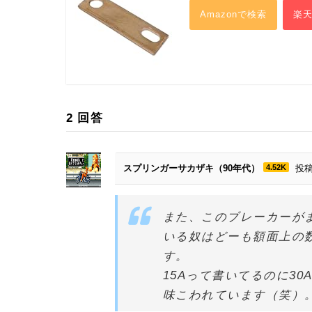
Amazonで検索
楽
2
回答
スプリンガーサカザキ（90年代）
4.52K
投稿
また、このブレーカーが
いる奴はどーも額面上の
す。
15Aって書いてるのに3
味こわれています（笑）