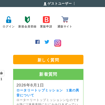
ゲストユーザー
ログイン
新規会員登録
業販申請
通販サイト
新しく質問
新着質問
1
2026年8月1日
ロータリートップミッション 1速の異
音について
ローターリートップミッションンなのです
が急に1速発進時になにかをひきずってい