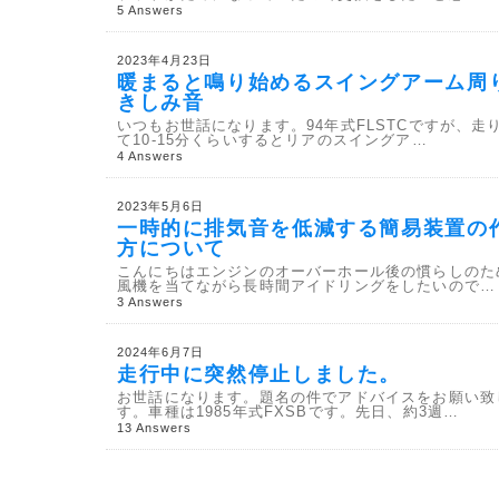
5 Answers
2023年4月23日
暖まると鳴り始めるスイングアーム周
きしみ音
いつもお世話になります。94年式FLSTCですが、走
て10-15分くらいするとリアのスイングア…
4 Answers
2023年5月6日
一時的に排気音を低減する簡易装置の
方について
こんにちはエンジンのオーバーホール後の慣らしのた
風機を当てながら長時間アイドリングをしたいので…
3 Answers
2024年6月7日
走行中に突然停止しました。
お世話になります。題名の件でアドバイスをお願い致
す。車種は1985年式FXSBです。先日、約3週…
13 Answers