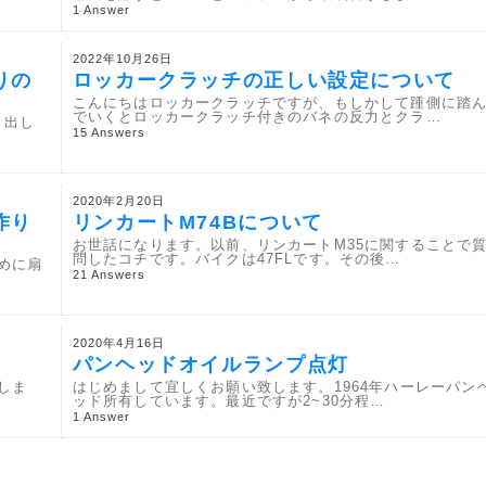
1 Answer
2022年10月26日
りの
ロッカークラッチの正しい設定について
こんにちはロッカークラッチですが、もしかして踵側に踏
でいくとロッカークラッチ付きのバネの反力とクラ…
り出し
15 Answers
2020年2月20日
作り
リンカートM74Bについて
お世話になります。以前、リンカートM35に関することで
問したコチです。バイクは47FLです。その後…
めに扇
21 Answers
2020年4月16日
パンヘッドオイルランプ点灯
しま
はじめまして宜しくお願い致します。1964年ハーレーパン
ッド所有しています。最近ですが2~30分程…
1 Answer