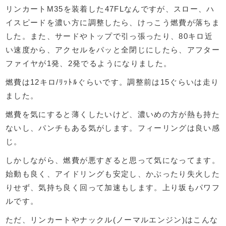
リンカートM35を装着した47FLなんですが、スロー、ハ
イスピードを濃い方に調整したら、けっこう燃費が落ちま
した。また、サードやトップで引っ張ったり、80キロ近
い速度から、アクセルをパッと全閉じにしたら、アフター
ファイヤが1発、2発でるようになりました。
燃費は12キロ/ﾘｯﾄﾙぐらいです。調整前は15ぐらいは走り
ました。
燃費を気にすると薄くしたいけど、濃いめの方が熱も持た
ないし、パンチもある気がします。フィーリングは良い感
じ。
しかしながら、燃費が悪すぎると思って気になってます。
始動も良く、アイドリングも安定し、かぶったり失火した
りせず、気持ち良く回って加速もします。上り坂もパワフ
ルです。
ただ、リンカートやナックル(ノーマルエンジン)はこんな