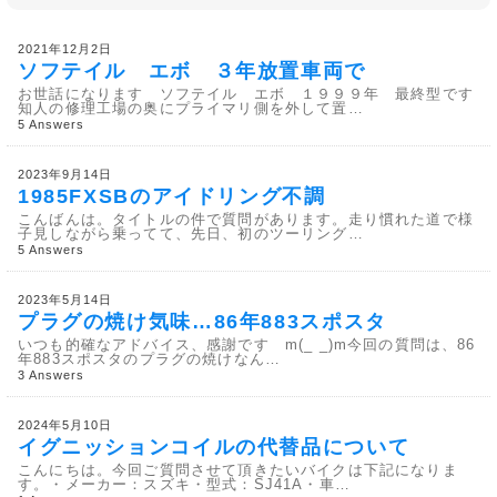
2021年12月2日
ソフテイル エボ ３年放置車両で
お世話になります ソフテイル エボ １９９９年 最終型です
知人の修理工場の奥にプライマリ側を外して置…
5 Answers
2023年9月14日
1985FXSBのアイドリング不調
こんばんは。タイトルの件で質問があります。走り慣れた道で様
子見しながら乗ってて、先日、初のツーリング…
5 Answers
2023年5月14日
プラグの焼け気味…86年883スポスタ
いつも的確なアドバイス、感謝です m(_ _)m今回の質問は、86
年883スポスタのプラグの焼けなん…
3 Answers
2024年5月10日
イグニッションコイルの代替品について
こんにちは。今回ご質問させて頂きたいバイクは下記になりま
す。・メーカー：スズキ・型式：SJ41A・車…