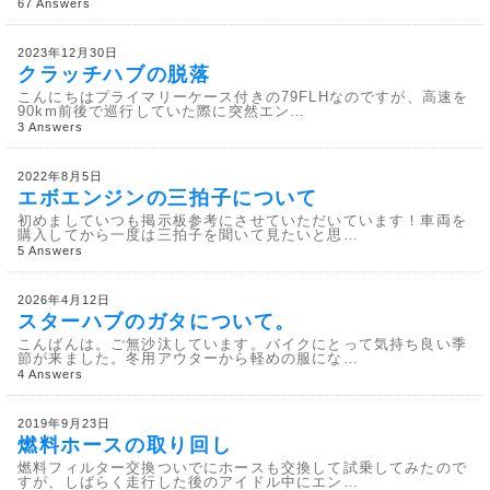
67 Answers
2023年12月30日
クラッチハブの脱落
こんにちはプライマリーケース付きの79FLHなのですが、高速を
90km前後で巡行していた際に突然エン…
3 Answers
2022年8月5日
エボエンジンの三拍子について
初めましていつも掲示板参考にさせていただいています！車両を
購入してから一度は三拍子を聞いて見たいと思…
5 Answers
2026年4月12日
スターハブのガタについて。
こんばんは。ご無沙汰しています。バイクにとって気持ち良い季
節が来ました。冬用アウターから軽めの服にな…
4 Answers
2019年9月23日
燃料ホースの取り回し
燃料フィルター交換ついでにホースも交換して試乗してみたので
すが、しばらく走行した後のアイドル中にエン…