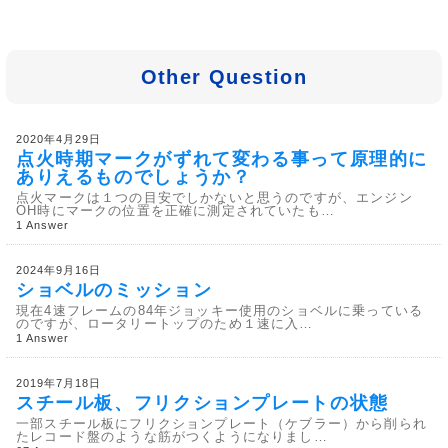
Other Question
2020年4月29日
点火時期マークがずれて変わる事って原理的に
ありえるものでしょうか？
点火マークは１つの目安でしかないと思うのですが、エンジン
OH時にマークの位置を正確に測定されていたも…
1 Answer
2024年9月16日
ショベルのミッション
現在4速フレームの84年ジョッキー使用のショベルに乗っている
のですが、ロータリートップのため１速に入…
1 Answer
2019年7月18日
スチール板、フリクションプレートの状態
一部スチール板にフリクションプレート（ケブラー）から削られ
たレコード盤のような筋がつくようになりまし…