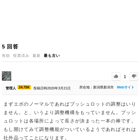
5
回答
有効
投票済み
最新
最も古い
1
24.75K
所在地：新潟県新潟市
Webサイト
管理人
投稿日時2020年3月21日
まずエボのノーマルであればプッシュロットの調整はいり
ません。と、いうより調整機構をもっていません。プッシ
ュロットは各場所によって長さが決まった一本の棒です。
もし開けてみて調整機能がついているようであればそれは
社外品ってことになります。