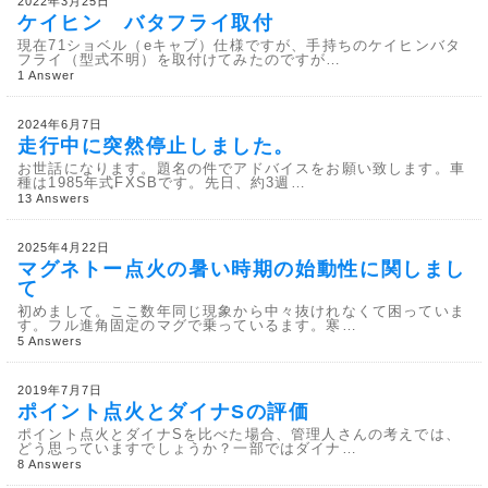
2022年3月25日
ケイヒン バタフライ取付
現在71ショベル（eキャブ）仕様ですが、手持ちのケイヒンバタ
フライ（型式不明）を取付けてみたのですが…
1 Answer
2024年6月7日
走行中に突然停止しました。
お世話になります。題名の件でアドバイスをお願い致します。車
種は1985年式FXSBです。先日、約3週…
13 Answers
2025年4月22日
マグネトー点火の暑い時期の始動性に関しまし
て
初めまして。ここ数年同じ現象から中々抜けれなくて困っていま
す。フル進角固定のマグで乗っているます。寒…
5 Answers
2019年7月7日
ポイント点火とダイナSの評価
ポイント点火とダイナSを比べた場合、管理人さんの考えでは、
どう思っていますでしょうか？一部ではダイナ…
8 Answers