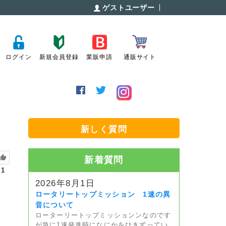
ゲストユーザー
ログイン
新規会員登録
業販申請
通販サイト
新しく質問
新着質問
1
2026年8月1日
ロータリートップミッション 1速の異
音について
ローターリートップミッションンなのです
が急に1速発進時になにかをひきずってい