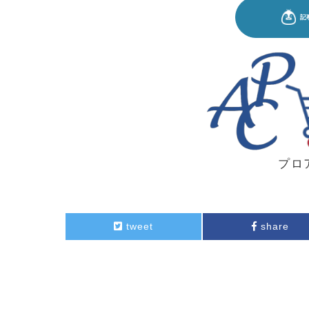
プロ
tweet
share