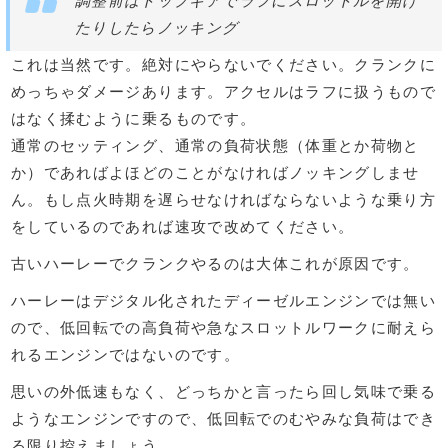
調整前はトップギアでラフにスロットルを開け
たりしたらノッキング
これは当然です。絶対にやらないでください。クランクに
めっちゃダメージあります。アクセルはラフに扱うもので
はなく揉むように乗るものです。
通常のセッティング、通常の負荷状態（体重とか荷物と
か）であればよほどのことがなければノッキングしませ
ん。もし点火時期を遅らせなければならないような乗り方
をしているのであれば速攻で改めてください。
古いハーレーでクランクやるのは大体これが原因です。
ハーレーはデジタル化されたディーゼルエンジンでは無い
ので、低回転での高負荷や急なスロットルワークに耐えら
れるエンジンではないのです。
思いの外低速もなく、どっちかと言ったら回し気味で乗る
ようなエンジンですので、低回転でのむやみな負荷はでき
る限り控えましょう。