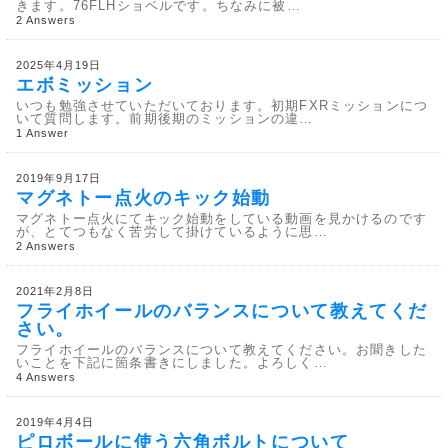
きます。76FLHショベルです。ちなみに被…
2 Answers
2025年4月19日
エボミッション
いつも勉強させていただいております。初期FXRミッションにつ
いて質問します。前期後期のミッションの違…
1 Answer
2019年9月17日
マグネトー点火のキック始動
マグネトー点火にてキック始動をしている動画を見かけるのです
が、とてつもなく苦労して掛けているように思…
2 Answers
2021年2月8日
フライホイールのバランスについて教えてくだ
さい。
フライホイールのバランスについて教えてください。お聞きした
いことを下記に箇条書きにしました。よろしく…
4 Answers
2019年4月4日
ピロボールに使う六角ボルトについて