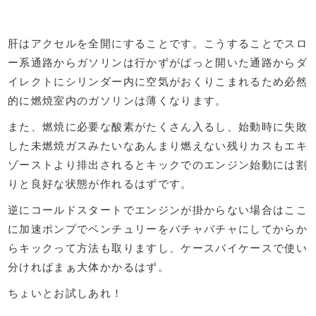
肝はアクセルを全開にすることです。こうすることでスロ
ー系通路からガソリンは行かずがばっと開いた通路からダ
イレクトにシリンダー内に空気がおくりこまれるため必然
的に燃焼室内のガソリンは薄くなります。
また、燃焼に必要な酸素がたくさん入るし、始動時に失敗
した未燃焼ガスみたいなあんまり燃えない残りカスもエキ
ゾーストより排出されるとキックでのエンジン始動には割
りと良好な状態が作れるはずです。
逆にコールドスタートでエンジンが掛からない場合はここ
に加速ポンプでベンチュリーをバチャバチャにしてからか
らキックって方法も取りますし、ケースバイケースで使い
分ければまぁ大体かかるはず。
ちょいとお試しあれ！