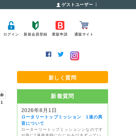
ゲストユーザー
ログイン
新規会員登録
業販申請
通販サイト
新しく質問
新着質問
1
2026年8月1日
ロータリートップミッション 1速の異
音について
ローターリートップミッションンなのです
が急に1速発進時になにかをひきずってい