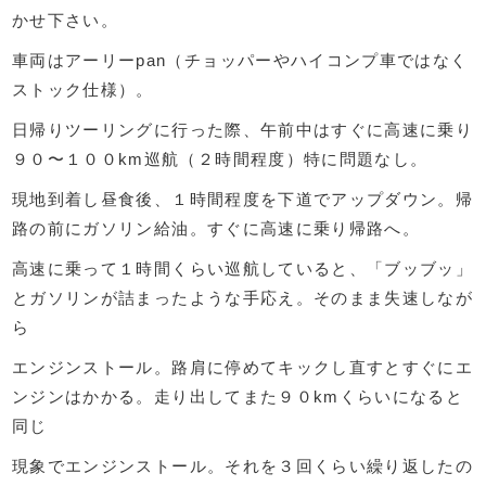
かせ下さい。
車両はアーリーpan（チョッパーやハイコンプ車ではなく
ストック仕様）。
日帰りツーリングに行った際、午前中はすぐに高速に乗り
９０〜１００km巡航（２時間程度）特に問題なし。
現地到着し昼食後、１時間程度を下道でアップダウン。帰
路の前にガソリン給油。すぐに高速に乗り帰路へ。
高速に乗って１時間くらい巡航していると、「ブッブッ」
とガソリンが詰まったような手応え。そのまま失速しなが
ら
エンジンストール。路肩に停めてキックし直すとすぐにエ
ンジンはかかる。走り出してまた９０kmくらいになると
同じ
現象でエンジンストール。それを３回くらい繰り返したの