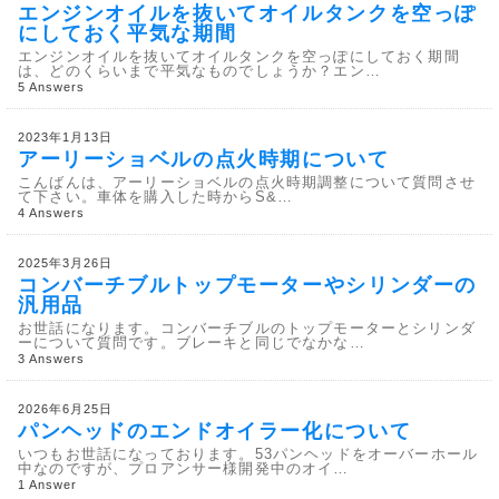
エンジンオイルを抜いてオイルタンクを空っぽ
にしておく平気な期間
エンジンオイルを抜いてオイルタンクを空っぽにしておく期間
は、どのくらいまで平気なものでしょうか？エン…
5 Answers
2023年1月13日
アーリーショベルの点火時期について
こんばんは、アーリーショベルの点火時期調整について質問させ
て下さい。車体を購入した時からS&…
4 Answers
2025年3月26日
コンバーチブルトップモーターやシリンダーの
汎用品
お世話になります。コンバーチブルのトップモーターとシリンダ
ーについて質問です。ブレーキと同じでなかな…
3 Answers
2026年6月25日
パンヘッドのエンドオイラー化について
いつもお世話になっております。53パンヘッドをオーバーホール
中なのですが、プロアンサー様開発中のオイ…
1 Answer