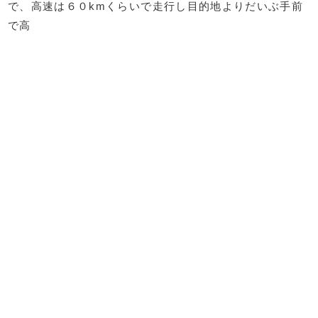
で、高速は６０kmくらいで走行し目的地よりだいぶ手前
で高