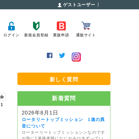
ゲストユーザー
ログイン
新規会員登録
業販申請
通販サイト
新しく質問
新着質問
1
2026年8月1日
ロータリートップミッション 1速の異
音について
ローターリートップミッションンなのです
が急に1速発進時になにかをひきずってい