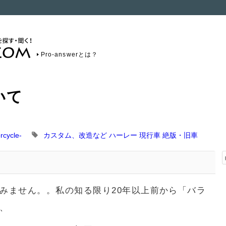
Pro-answerとは？
いて
cycle-
カスタム、改造など
ハーレー
現行車
絶版・旧車
みません。。私の知る限り20年以上前から「バラ
、