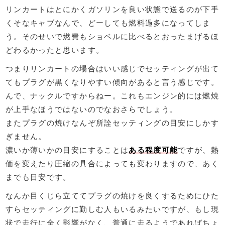
リンカートはとにかくガソリンを良い状態で送るのが下手
くそなキャブなんで、どーしても燃料過多になってしま
う。そのせいで燃費もショベルに比べるとおったまげるほ
どわるかったと思います。
つまりリンカートの場合はいい感じでセッティングが出て
てもプラグが黒くなりやすい傾向があると言う感じです。
んで、ナックルですからねー。これもエンジン的には燃焼
が上手なほうではないのでなおさらでしょう。
またプラグの焼けなんぞ所詮セッティングの目安にしかす
ぎません。
濃いか薄いかの目安にすることは
ある程度可能
ですが、熱
価を変えたり圧縮の具合によっても変わりますので、あく
までも目安です。
なんか目くじら立ててプラグの焼けを良くするためにひた
すらセッティングに勤しむ人もいるみたいですが、もし現
状で走行に全く影響がなく、普通に走るようであればちょ