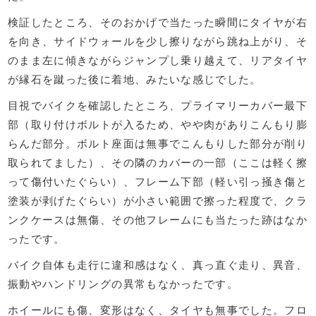
検証したところ、そのおかげで当たった瞬間にタイヤが右
を向き、サイドウォールを少し擦りながら跳ね上がり、そ
のまま左に傾きながらジャンプし乗り越えて、リアタイヤ
が縁石を蹴った後に着地、みたいな感じでした。
目視でバイクを確認したところ、プライマリーカバー最下
部（取り付けボルトが入るため、やや肉がありこんもり膨
らんだ部分。ボルト座面は無事でこんもりした部分が削り
取られてました）、その隣のカバーの一部（ここは軽く擦
って傷付いたぐらい）、フレーム下部（軽い引っ掻き傷と
塗装が剥げたぐらい）が小さい範囲で擦った程度で、クラ
ンクケースは無傷、その他フレームにも当たった跡はなか
ったです。
バイク自体も走行に違和感はなく、真っ直ぐ走り、異音、
振動やハンドリングの異常もなかったです。
ホイールにも傷、変形はなく、タイヤも無事でした。フロ