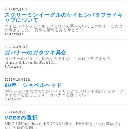
2019年2月16日
スクリーミンイーグルのケイヒンバタフライキ
ャブについて
ケイヒンバタフライキャブについて調べていてこのサイトにたど
り着きました。 貴重な情報をありがとうご…
11 Answers
2020年3月21日
ガバナーのガタツキ具合
ガバナーのガタツキ具合なのですが、これは正常ですか？
https://d.kuku.lu/d5cd18…
7 Answers
2025年10月12日
80年 ショベルヘッド
80年ショベルなのですがアイドリングでフロント側がアフターフ
ァイヤーを起こします。ガバナーを疑ってい…
2 Answers
2024年5月7日
VOESの選択
1982.1340ccshovel FXDYNA2000i、HSR42といった車両です
が、今回の質問…