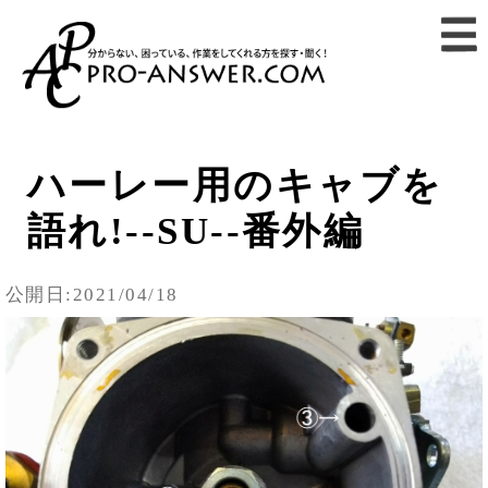
ハーレー用のキャブを
語れ!--SU--番外編
公開日:2021/04/18