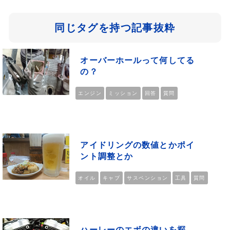
同じタグを持つ記事抜粋
オーバーホールって何してる
の？
エンジン
ミッション
回答
質問
アイドリングの数値とかポイ
ント調整とか
オイル
キャブ
サスペンション
工具
質問
ハーレーのエボの違いを探