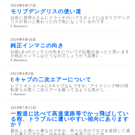
2019年9月17日
モリブデングリスの使い道
以前に管理人さんにクラッチのハブスタッドにはモリブデング
リスが良いと教わったので気になっているのです…
2 Answers
2020年9月16日
純正インマニの向き
以前s＆sのインマニの向きについての記載があったと思います
が純正インマニはどうなのでしょうか？品番2…
4 Answers
2025年4月5日
Eキャブの二次エアーについて
レプリカショベルにEキャブなんですが、アイドリング時の回
転落ちが悪く二次エアーを吸ってるような気がし…
1 Answer
2019年7月11日
一般道に比べて高速道路等でかっ飛ばしてい
る程、トラブルに遭いやすい傾向にあります
か？
最近ふと感じた事なのですが、色々な方のブログを巡回して感
じた事なのですが、信号が多い一般道に比べて高…