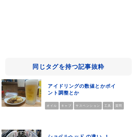
同じタグを持つ記事抜粋
アイドリングの数値とかポイ
ント調整とか
オイル
キャブ
サスペンション
工具
質問
ショベルヘッド の違い--1--