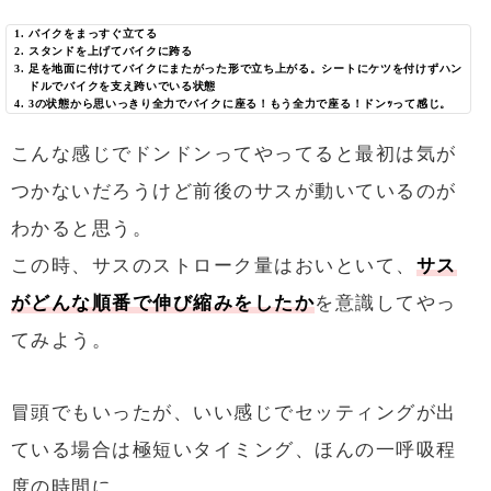
バイクをまっすぐ立てる
スタンドを上げてバイクに跨る
足を地面に付けてバイクにまたがった形で立ち上がる。シートにケツを付けずハン
ドルでバイクを支え跨いでいる状態
3の状態から思いっきり全力でバイクに座る！もう全力で座る！ドンｯって感じ。
こんな感じでドンドンってやってると最初は気が
つかないだろうけど前後のサスが動いているのが
わかると思う。
この時、サスのストローク量はおいといて、
サス
がどんな順番で伸び縮みをしたか
を意識してやっ
てみよう。
冒頭でもいったが、いい感じでセッティングが出
ている場合は極短いタイミング、ほんの一呼吸程
度の時間に