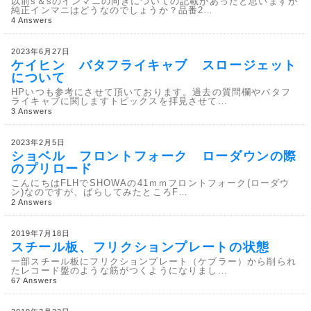
以前s＆sのインマニの向きについての記載があったと思いますが
純正インマニはどうなのでしょうか？品番2…
4 Answers
2023年6月27日
ケイヒン バタフライキャブ スロージェット
について
HPいつも参考にさせて頂いております。過去の質問欄やバタフ
ライキャブに関しますトピックスを拝見させて…
3 Answers
2023年2月5日
ショベル フロントフォーク ローダウンの際
のプリロード
こんにちはFLHでSHOWAの41ｍｍフロントフォーク(ローダウ
ン)なのですが、ばらしてみたところF…
2 Answers
2019年7月18日
スチール板、フリクションプレートの状態
一部スチール板にフリクションプレート（ケブラー）から削られ
たレコード盤のような筋がつくようになりまし…
67 Answers