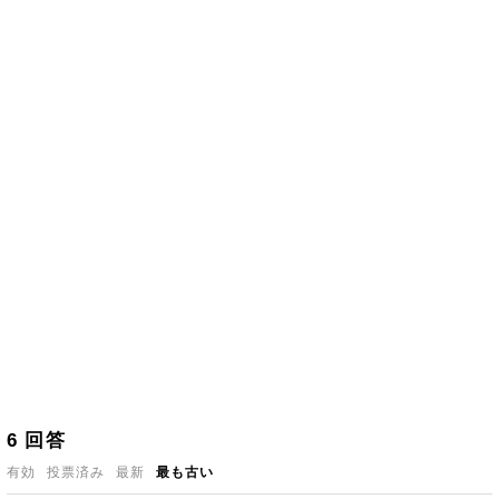
6
回答
有効
投票済み
最新
最も古い