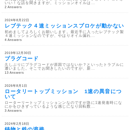
いい！な話を聞きますが、ミッションオイルは…
2 Answers
2024年8月22日
レブテック４速ミッションスプロケが動かない
初めましてよろしくお願いします。最近手に入ったレブテック製
４速ミッションなのですが、やはりオイル漏れ…
4 Answers
2019年12月30日
プラグコード
久しぶりにプラグコードが原因ではないか？といったトラブルに
遭いました。そこでお聞きしたいのですが、新…
13 Answers
2026年8月1日
ロータリートップミッション 1速の異音につ
いて
ローターリートップミッションンなのですが急に1速発進時にな
にかをひきずっているような感じになり回転数…
3 Answers
2024年2月18日
鋳物と鉄の溶接