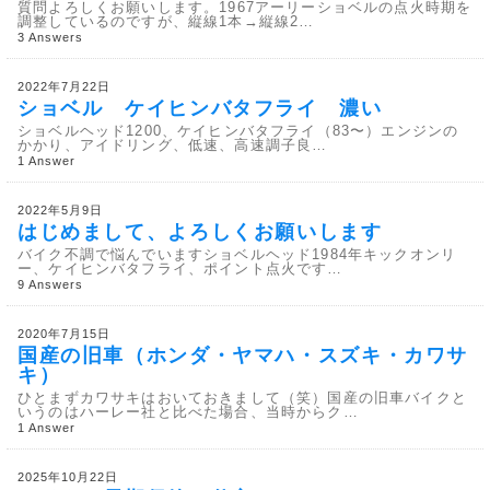
質問よろしくお願いします。1967アーリーショベルの点火時期を
調整しているのですが、縦線1本→縦線2…
3 Answers
2022年7月22日
ショベル ケイヒンバタフライ 濃い
ショベルヘッド1200、ケイヒンバタフライ（83〜）エンジンの
かかり、アイドリング、低速、高速調子良…
1 Answer
2022年5月9日
はじめまして、よろしくお願いします
バイク不調で悩んでいますショベルヘッド1984年キックオンリ
ー、ケイヒンバタフライ、ポイント点火です…
9 Answers
2020年7月15日
国産の旧車（ホンダ・ヤマハ・スズキ・カワサ
キ）
ひとまずカワサキはおいておきまして（笑）国産の旧車バイクと
いうのはハーレー社と比べた場合、当時からク…
1 Answer
2025年10月22日