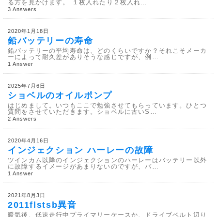
る方を見かけます。 １枚入れたり２枚入れ…
3 Answers
2020年1月18日
鉛バッテリーの寿命
鉛バッテリーの平均寿命は、どのくらいですか？それこそメーカ
ーによって耐久差がありそうな感じですが、例…
1 Answer
2025年7月6日
ショベルのオイルポンプ
はじめまして。いつもここで勉強させてもらっています。ひとつ
質問をさせていただきます。ショベルに古いS…
2 Answers
2020年4月16日
インジェクション ハーレーの故障
ツインカム以降のインジェクションのハーレーはバッテリー以外
に故障するイメージがあまりないのですが、バ…
1 Answer
2021年8月3日
2011flstsb異音
暖気後、低速走行中プライマリーケースか、ドライブベルト辺り