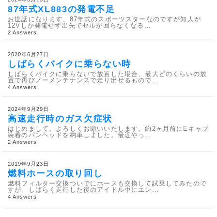
87年式XL883の発電不足
お世話になります、87年式のスポーツスターなのですが知人が
12Vしか発電せず出先でセルが回らなくなる…
2 Answers
2020年6月27日
しばらくバイクに乗らない時
しばらくバイクに乗らないで放置した場合、最大どのくらいの放
置で再びノーメンテナンスで走り出せるもので…
4 Answers
2024年9月29日
高速走行時のガス欠症状
はじめまして。よろしくお願いいたします。約2ヶ月前にEキャブ
装着のパンヘッドを納車しました。最近やっ…
2 Answers
2019年9月23日
燃料ホースの取り回し
燃料フィルター交換ついでにホースも交換して試乗してみたので
すが、しばらく走行した後のアイドル中にエン…
4 Answers