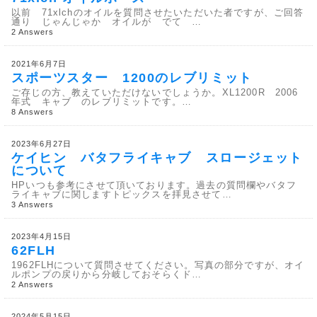
以前 71xlchのオイルを質問させたいただいた者ですが、ご回答
通り じゃんじゃか オイルが でて …
2 Answers
2021年6月7日
スポーツスター 1200のレブリミット
ご存じの方、教えていただけないでしょうか。XL1200R 2006
年式 キャブ のレブリミットです。…
8 Answers
2023年6月27日
ケイヒン バタフライキャブ スロージェット
について
HPいつも参考にさせて頂いております。過去の質問欄やバタフ
ライキャブに関しますトピックスを拝見させて…
3 Answers
2023年4月15日
62FLH
1962FLHについて質問させてください。写真の部分ですが、オイ
ルポンプの戻りから分岐しておそらくド…
2 Answers
2024年5月15日