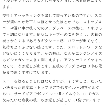
トルシャフトのガタなどしっかりと直してある個体になり
ます。
交換してセッティングを出して乗っているのですが、スロ
ーが濃いのか数百キロほど乗った後とかでも、ストップ＆
ゴーや遅い車の後ろでのダラダラペースの後に、くすぶっ
て不調になります。症状はキャブへの吹き替えし、火花の
弱さからくるであろうギクシャク感、パワーが出てなく、
気持ちよくふけない感じです。また、スロットルワークな
ど扱いにくくなります。その時は、なんかエンジンノイズ
もガシャガシャ大きく聞こえます。アフターファイヤは出
なくて、吹き返しが出ます。直後のプラグはやはり中心電
極まで黒くすすけています。
スローを絞るとましにはなりますが、そうすると、だいた
い決まった速度域（トップギアで45マイル～50マイルぐ
らい、サードギアで40マイル～45マイルぐらい）でガス
欠みたいな症状の後、吹き返しが起こり（1発です）すぐ