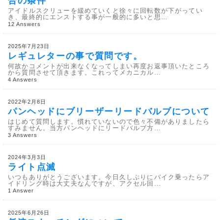
合の条件
アイドルスクリューを緩めていくと徐々に回転数が下がってい
き、最終的にエンストする事が一般的に多いと思…
12 Answers
2025年7月23日
レギュレターの事で質問です。
何故かコメントが出来なくなってしまい再度お返事頂いたところ
から質問させて頂きます。これってメカニカル…
4 Answers
2022年2月8日
パンヘッドにブリーザーリードバルブについて
はじめて質問します。慣れていないので色々不備がありましたら
すみません。当方パンヘッドにリードバルブ方…
3 Answers
2024年3月3日
ライト点滅
いつもありがとうございます。今日久しぶりにバイク乗ったらア
イドリング時は大丈夫なんですが、アクセル回…
1 Answer
2025年6月26日