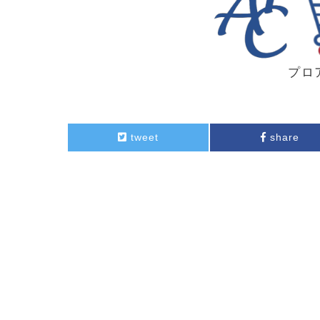
プロ
tweet
share