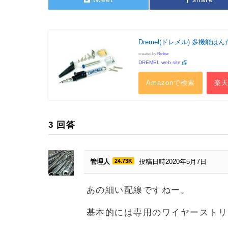
Dremel(ドレメル) 多機能は
created by
Rinker
DREMEL web site
Amazonで検索
楽
3
回答
管理人
24.73K
投稿日時2020年5月7日
あの細い配線ですねー。
基本的には専用のワイヤーストリ