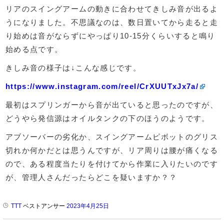
リアのスイングアームの動きに合わせてきしみ音が出るよ
うになりました。不思議なのは、数日置いてから走ると走
り始めは音がならずにやっぱり10-15分くらいすると鳴り
始める点です。
きしみ音の様子は↓こんな感じです。
https://www.instagram.com/reel/CrXUUTxJx7a/
最初はスプリンガーから音が出ていると思ったのですが、
どうやら発信源はオイルタンクの下のほうのようです。
アブソーバーの劣化か、スイングアームピボットのグリス
切れか何かだとは思うんですが、リア周りは腰が痛くなる
ので、ある程度当たりを付けてから作業に入りたいのです
が、管理人さんだったらどこを疑いますか？？
TTT
ベストアンサー
2023年4月25日