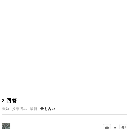
2
回答
有効
投票済み
最新
最も古い
2