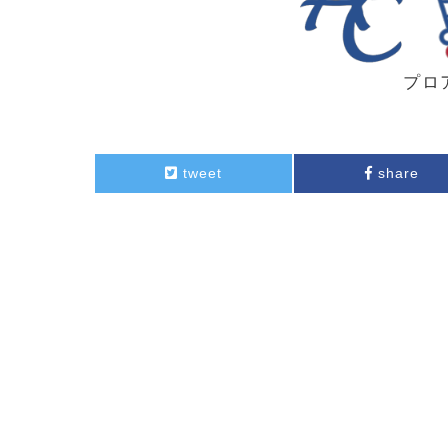
プロ
tweet
share