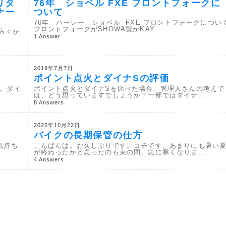
リタ
76年 ショベル FXE フロントフォークに
ナー
ついて
76年 ハーレー ショベル FXE フロントフォークについ
フロントフォークがSHOWA製かKAY…
方々か
1 Answer
2019年7月7日
ポイント点火とダイナSの評価
す。ダイ
ポイント点火とダイナSを比べた場合、管理人さんの考えで
は、どう思っていますでしょうか？一部ではダイナ…
8 Answers
2025年10月22日
バイクの長期保管の仕方
気持ち
こんばんは。お久しぶりです。コチです。あまりにも暑い
が終わったかと思ったのも束の間、急に寒くなりま…
4 Answers