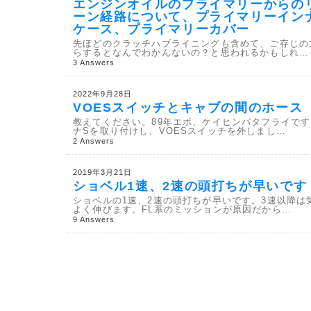
エンジンオイルのプライマリーからの
ーン経路について、プライマリーイン
ケース、プライマリーカバー
先ほどのクラッチハブライニングも含めて、ご存じの
らするとなんでわかんないの？と思われるかもしれ…
3 Answers
2022年9月28日
VOESスイッチとキャブの間のホース
教えてください。89年エボ、ケイヒンバタフライで
ナSを取り付けし、VOESスイッチを外しまし…
2 Answers
2019年3月21日
ショベル1速、2速の頭打ちが早いです
ショベルの1速、2速の頭打ちが早いです。3速以降は
よく伸びます。FL系のミッションが原因だから…
9 Answers