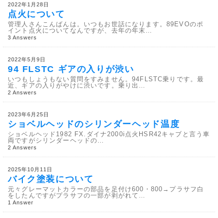
2022年1月28日
点火について
管理人さんこんばんは。いつもお世話になります。89EVOのポ
イント点火についてなんですが、去年の年末…
3 Answers
2022年5月9日
94 FLSTC ギアの入りが渋い
いつもしょうもない質問をすみません。94FLSTC乗りです。最
近、ギアの入りがやけに渋いです。乗り出…
2 Answers
2023年6月25日
ショベルヘッドのシリンダーヘッド温度
ショベルヘッド1982 FX.ダイナ2000i点火HSR42キャブと言う車
両ですがシリンダーヘッドの…
2 Answers
2025年10月11日
バイク塗装について
元々グレーマットカラーの部品を足付け600・800→プラサフ白
をしたんですがプラサフの一部が剥がれて…
1 Answer