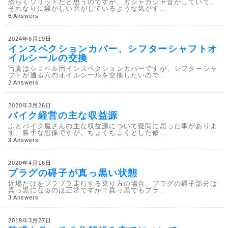
恐らくソリッドだと思うのですが、ガシャガシャ音がしていて、
それなりに騒がしい音がしているような気がす…
6 Answers
2024年6月19日
インスペクションカバー、シフターシャフトオ
イルシールの交換
写真はショベル用インスペクションカバーですが、シフターシャ
フトが通る穴のオイルシールを交換したいので…
2 Answers
2020年3月26日
バイク経営の主な収益源
ふとバイク屋さんの主な収益源について疑問に思った事がありま
す。勝手な想像ですが、ちょくちょくとした修…
3 Answers
2020年4月16日
プラグの碍子が真っ黒い状態
近場だけをプラプラ走行する乗り方の場合、プラグの碍子部分は
真っ黒になるのは正常ですか？真っ黒でもプラ…
3 Answers
2019年3月27日