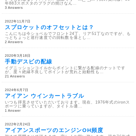
年883スポスタのプラグの焼けなん…
3 Answers
2022年11月7日
スプロケットのオフセットとは？
こんにちは今ショベルでフロント24丁、リア51丁なのですが、も
っとちょっと巡行速度での回転数を落とし…
2 Answers
2020年3月18日
手動デスビの配線
イグニッションコイルからポイントに繋がる配線のナットです
が、度々絶縁不良してポイントが荒れと始動性も…
21 Answers
2024年6月7日
アイアン ウインカートラブル
いつも拝見させていただいております。現在、1976年式のironス
ポーツに乗っていますが、タイトル通…
1 Answer
2022年2月24日
アイアンスポーツのエンジンOH頻度