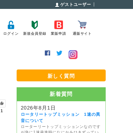
ゲストユーザー
ログイン
新規会員登録
業販申請
通販サイト
新しく質問
新着質問
2026年8月1日
1
ロータリートップミッション 1速の異
音について
ローターリートップミッションンなのです
が急に1速発進時になにかをひきずってい