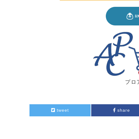
プロ
tweet
share