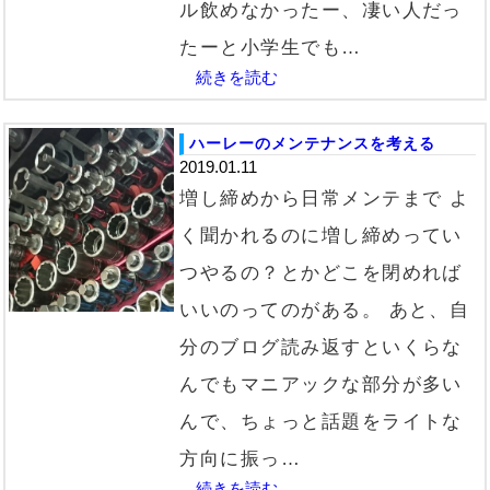
ル飲めなかったー、凄い人だっ
たーと小学生でも…
続きを読む
ハーレーのメンテナンスを考える
2019.01.11
増し締めから日常メンテまで よ
く聞かれるのに増し締めってい
つやるの？とかどこを閉めれば
いいのってのがある。 あと、自
分のブログ読み返すといくらな
んでもマニアックな部分が多い
んで、ちょっと話題をライトな
方向に振っ…
続きを読む