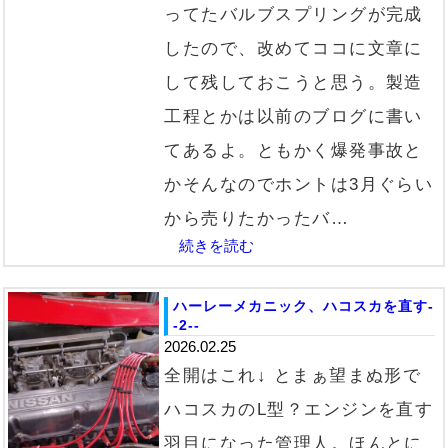
ってたバルブスプリングが完成
したので、改めてココに文章に
して残しておこうと思う。製造
工程とかは以前のブログに書い
てあるよ。ともかく爆発事故と
かそんなのでホントは3月ぐらい
から売りたかったバ…
続きを読む
ハーレーメカニック、ハコスカを直す-
-2--
2026.02.25
全開はこれ↓ とまぁ望まぬ形で
ハコスカのL型？エンジンを直す
羽目になった管理人。ほんとに