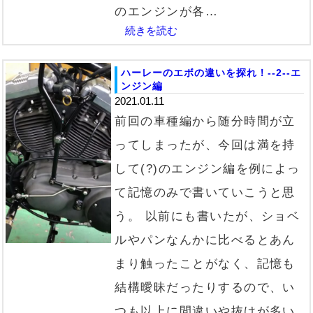
のエンジンが各…
続きを読む
ハーレーのエボの違いを探れ！--2--エ
ンジン編
2021.01.11
前回の車種編から随分時間が立
ってしまったが、今回は満を持
して(?)のエンジン編を例によっ
て記憶のみで書いていこうと思
う。 以前にも書いたが、ショベ
ルやパンなんかに比べるとあん
まり触ったことがなく、記憶も
結構曖昧だったりするので、い
つも以上に間違いや抜けが多い