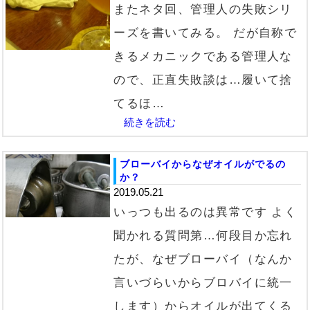
またネタ回、管理人の失敗シリ
ーズを書いてみる。 だが自称で
きるメカニックである管理人な
ので、正直失敗談は…履いて捨
てるほ…
続きを読む
ブローバイからなぜオイルがでるの
か？
2019.05.21
いっつも出るのは異常です よく
聞かれる質問第…何段目か忘れ
たが、なぜブローバイ（なんか
言いづらいからブロバイに統一
します）からオイルが出てくる